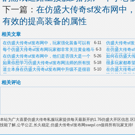
下一篇：
在仿盛大传奇sf发布网中
有效的提高装备的属性
相关文章
在仿盛大传奇sf发布网中，玩家强化装备可以有
6-11
仿盛大传奇sf
效的提高装备的属性
的装备
每个仿盛大传奇sf发布网玩家都非常关注黄金格斗
6-3
在仿盛大传奇s
职业不管是谁
在仿盛大传奇sf发布网中，他们是否强大是一个
5-26
如何在仿盛大传
非常重要的因素
装备？
如果你想学习仿盛大传奇sf发布网法师的所有技
5-18
很多玩家都希望
能，你必须掌握一定的方法
当中拥有固定
道士本身在仿盛大传奇sf发布网中升级不是很容
5-10
在仿盛大传奇s
易
确的抢劫目标
相关评论
本站为广大喜爱仿盛大传奇私服玩家提供每天最新开的1.76仿盛大开区信息.区
技能了解,公平公正,长久稳定,仿盛大传奇sf发布网swqsl.cn值得所有玩家支持!