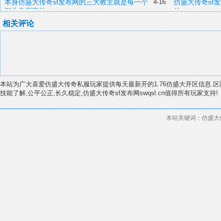
并不是特别的熟悉
是好的
本身仿盛大传奇sf发布网的三大教主就是每一个
4-16
仿盛大传奇sf
都非常厉害的
的
相关评论
本站为广大喜爱仿盛大传奇私服玩家提供每天最新开的1.76仿盛大开区信息.区
技能了解,公平公正,长久稳定,仿盛大传奇sf发布网swqsl.cn值得所有玩家支持!
本站关键词：仿盛大传奇