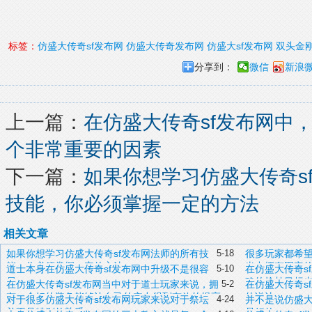
标签：
仿盛大传奇sf发布网
仿盛大传奇发布网
仿盛大sf发布网
双头金
分享到：
微信
新浪
上一篇：
在仿盛大传奇sf发布网中
个非常重要的因素
下一篇：
如果你想学习仿盛大传奇s
技能，你必须掌握一定的方法
相关文章
如果你想学习仿盛大传奇sf发布网法师的所有技
5-18
很多玩家都希望
能，你必须掌握一定的方法
当中拥有固定
道士本身在仿盛大传奇sf发布网中升级不是很容
5-10
在仿盛大传奇s
易
确的抢劫目标
在仿盛大传奇sf发布网当中对于道士玩家来说，拥
5-2
在仿盛大传奇s
有一个好的装备能够让自己的实力得到有效的提高
的说法
对于很多仿盛大传奇sf发布网玩家来说对于祭坛
4-24
并不是说仿盛大