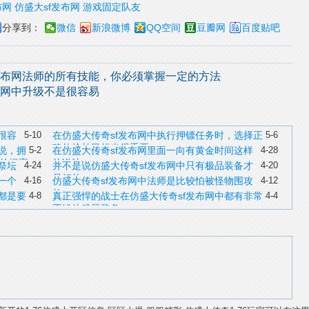
布网
仿盛大sf发布网
游戏固定队友
分享到：
微信
新浪微博
QQ空间
豆瓣网
百度贴吧
发布网法师的所有技能，你必须掌握一定的方法
布网中升级不是很容易
很容
5-10
在仿盛大传奇sf发布网中执行押镖任务时，选择正
5-6
确的抢劫目标也很重要
说，拥
5-2
在仿盛大传奇sf发布网里面一向有黄金时间这样
4-28
的提高
的说法
祭坛
4-24
并不是说仿盛大传奇sf发布网中只有极品装备才
4-20
是好的
一个
4-16
仿盛大传奇sf发布网中法师是比较怕被怪物围攻
4-12
的
都是要
4-8
真正强悍的战士在仿盛大传奇sf发布网中都有非常
4-4
不错的武器装备