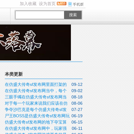
加入收藏
设为首页
搜索
本类更新
在仿盛大传奇sf发布网里面打架的
09-12
在仿盛大传奇sf发布网当中，每个
09-02
时候报仇找错人了怎么办？
三眼手镯在仿盛大传奇sf发布网当
08-18
职业都设计了十几个不同的技能
对于每一个玩家来说我们应该在仿
08-06
中具备着较好的装备效果
争夺沙巴克是每个仿盛大传奇sf发
07-27
盛大传奇sf发布网游戏行会中发挥什么
尸王BOSS是仿盛大传奇sf发布网玩
06-19
布网公会的追求
呢？
仿盛大传奇sf发布网的地下夺宝算
06-15
家在自己的游戏道路上接触到的第一个小
在仿盛大传奇sf发布网中，玩家强
06-11
得上是竞争最激烈的活动了
老板