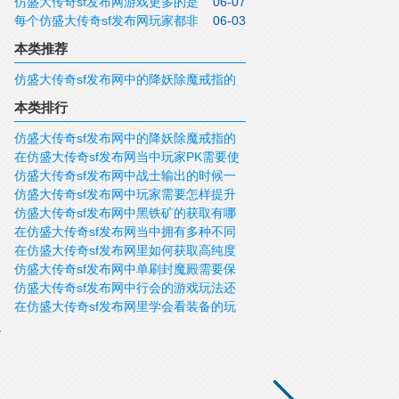
仿盛大传奇sf发布网游戏更多的是
06-07
化装备可以有效的提高装备的属性
每个仿盛大传奇sf发布网玩家都非
06-03
为我们得到更好的装备
常关注黄金格斗
本类推荐
仿盛大传奇sf发布网中的降妖除魔戒指的
能力是很强大的
本类排行
仿盛大传奇sf发布网中的降妖除魔戒指的
在仿盛大传奇sf发布网当中玩家PK需要使
能力是很强大的
仿盛大传奇​sf发布网中战士输出的时候一
用的是什么样的技巧呢？
仿盛大传奇sf发布网中玩家需要怎样提升
定要考虑到什么类型的装备更强悍
仿盛大传奇sf发布网中黑铁矿的获取有哪
自己的团队默契？
在仿盛大传奇sf发布网当中拥有多种不同
两种方法？
在仿盛大传奇sf发布网里如何获取高纯度
的被动技能
仿盛大传奇sf发布网中单刷封魔殿需要保
黑铁矿石？
仿盛大传奇sf发布网中行会的游戏玩法还
证物资续航
在仿盛大传奇sf发布网里学会看装备的玩
是有很多的
家是合格的