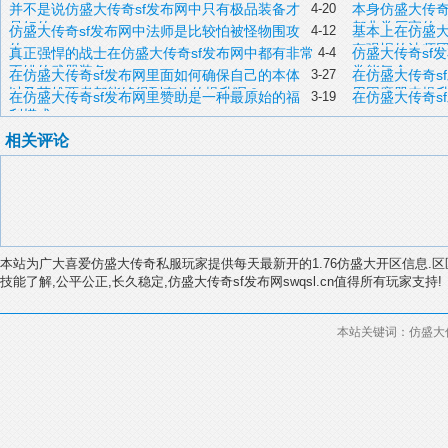
并不是说仿盛大传奇sf发布网中只有极品装备才
4-20
本身仿盛大传奇
是好的
都非常厉害的
仿盛大传奇sf发布网中法师是比较怕被怪物围攻
4-12
基本上在仿盛大
的
有强悍的法师
真正强悍的战士在仿盛大传奇sf发布网中都有非常
4-4
仿盛大传奇sf
不错的武器装备
常能氪金
在仿盛大传奇sf发布网里面如何确保自己的本体
3-27
在仿盛大传奇s
以及英雄两者都能够得到有效的提升呢？
用困魔咒来提
在仿盛大传奇sf发布网里赞助是一种最原始的福
3-19
在仿盛大传奇s
利模式
相关评论
本站为广大喜爱仿盛大传奇私服玩家提供每天最新开的1.76仿盛大开区信息.区
技能了解,公平公正,长久稳定,仿盛大传奇sf发布网swqsl.cn值得所有玩家支持!
本站关键词：仿盛大传奇