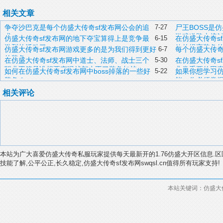
相关文章
争夺沙巴克是每个仿盛大传奇sf发布网公会的追
7-27
尸王BOSS是
求
游戏道路上接
仿盛大传奇sf发布网的地下夺宝算得上是竞争最
6-15
在仿盛大传奇s
激烈的活动了
效的提高装备
仿盛大传奇sf发布网游戏更多的是为我们得到更好
6-7
每个仿盛大传奇
的装备
在仿盛大传奇sf发布网中道士、法师、战士三个
5-30
在仿盛大传奇s
职业不管是谁想要变强就都少不了装备加持
非常重要的因
如何在仿盛大传奇sf发布网中boss掉落的一些好
5-22
如果你想学习仿
装备？
能，你必须掌
相关评论
本站为广大喜爱仿盛大传奇私服玩家提供每天最新开的1.76仿盛大开区信息.区
技能了解,公平公正,长久稳定,仿盛大传奇sf发布网swqsl.cn值得所有玩家支持!
本站关键词：仿盛大传奇