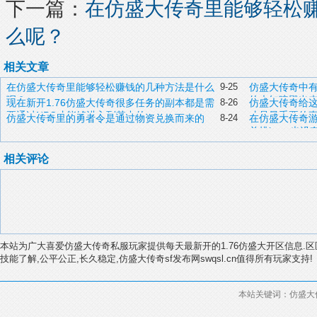
下一篇：
在仿盛大传奇里能够轻松
么呢？
相关文章
在仿盛大传奇里能够轻松赚钱的几种方法是什么
9-25
仿盛大传奇中
呢？
的未知暗殿出
现在新开1.76仿盛大传奇很多任务的副本都是需
8-26
仿盛大传奇给
要通过NPC才能够进入到其中的
才是最重要的
仿盛大传奇里的勇者令是通过物资兑换而来的
8-24
在仿盛大传奇
单挑boss也没
相关评论
本站为广大喜爱仿盛大传奇私服玩家提供每天最新开的1.76仿盛大开区信息.区
技能了解,公平公正,长久稳定,仿盛大传奇sf发布网swqsl.cn值得所有玩家支持!
本站关键词：仿盛大传奇